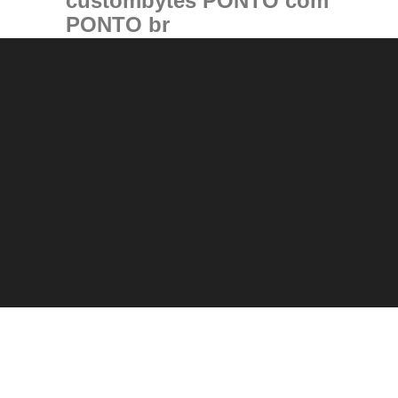
custombytes PONTO com
PONTO br